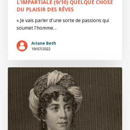
L’IMPARTIALE (9/10) QUELQUE CHOSE
DU PLAISIR DES RÊVES
« Je vais parler d'une sorte de passions qui
soumet l'homme…
Ariane Beth
19/07/2022
L’impartiale
(8/10)
Point
de
fléau
politique
plus
redoutable