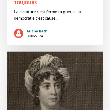
TOUJOURS
La dictature c'est ferme ta gueule, la
démocratie c'est cause…
Ariane Beth
06/06/2024
L’impartiale
(10/10)
Un
don
de
plus