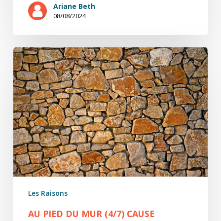
Ariane Beth
08/08/2024
Au
pied
du
mur
(4/7)
Cause
toujours
Les Raisons
AU PIED DU MUR (4/7) CAUSE