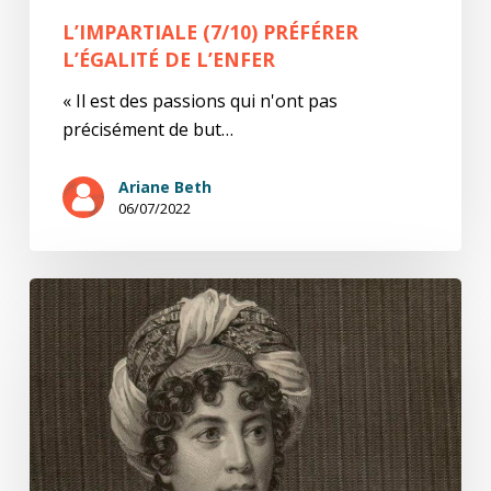
L’IMPARTIALE (7/10) PRÉFÉRER
L’ÉGALITÉ DE L’ENFER
« Il est des passions qui n'ont pas
précisément de but…
Ariane Beth
06/07/2022
L’impartiale
(6/10)
Quelque
chose
de
stationnaire