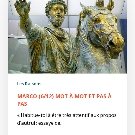
Mot
à
mot
et
pas
à
pas
Les Raisons
MARCO (6/12) MOT À MOT ET PAS À
PAS
« Habitue-toi à être très attentif aux propos
d'autrui ; essaye de…