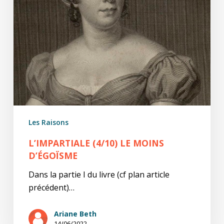
Les Raisons
L’IMPARTIALE (4/10) LE MOINS
D’ÉGOÏSME
Dans la partie I du livre (cf plan article
précédent)…
Ariane Beth
14/06/2022