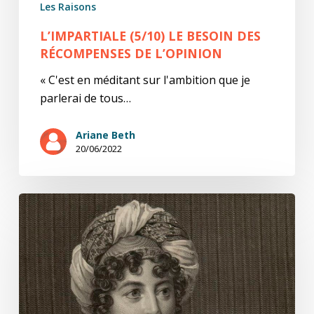
Les Raisons
L’IMPARTIALE (5/10) LE BESOIN DES
RÉCOMPENSES DE L’OPINION
« C'est en méditant sur l'ambition que je
parlerai de tous…
Ariane Beth
20/06/2022
L’impartiale
(4/10)
Le
moins
d’égoïsme