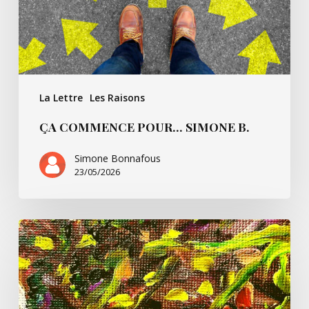
La Lettre
Les Raisons
ÇA COMMENCE POUR… SIMONE B.
Simone Bonnafous
23/05/2026
Un
peu
de
Paul
Ricoeur