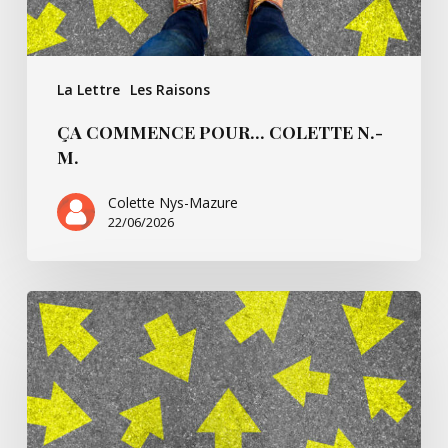
La Lettre
Les Raisons
ÇA COMMENCE POUR… COLETTE N.-
M.
Colette Nys-Mazure
22/06/2026
Ça
commence
pour…
Simone
B.