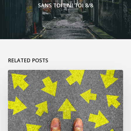
SANS TOIT NI TOI 8/8
RELATED POSTS
Ça
commence
pour…
Colette
N.-
M.