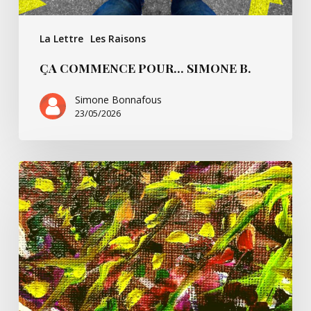
La Lettre
Les Raisons
ÇA COMMENCE POUR… SIMONE B.
Simone Bonnafous
23/05/2026
Un
peu
de
Paul
Ricoeur
et
nous