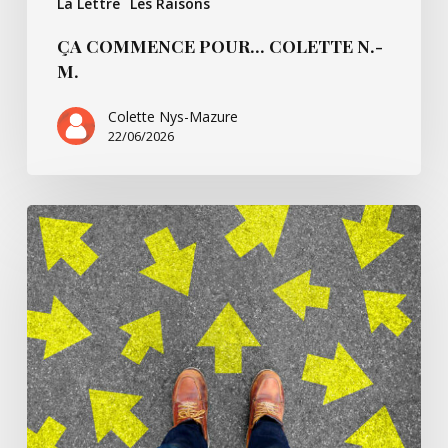
La Lettre
Les Raisons
ÇA COMMENCE POUR… COLETTE N.-
M.
Colette Nys-Mazure
22/06/2026
Ça
commence
pour…
Simone
B.