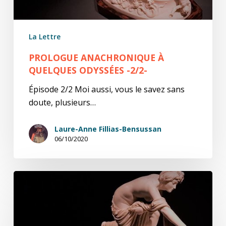
La Lettre
PROLOGUE ANACHRONIQUE À
QUELQUES ODYSSÉES -2/2-
Épisode 2/2 Moi aussi, vous le savez sans
doute, plusieurs…
Laure-Anne Fillias-Bensussan
06/10/2020
Prologue
anachronique
à
quelques