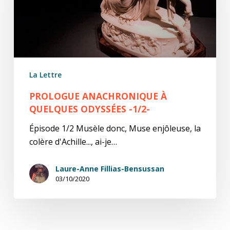
odyssées
-1/2-
La Lettre
PROLOGUE ANACHRONIQUE À
QUELQUES ODYSSÉES -1/2-
Épisode 1/2 Musèle donc, Muse enjôleuse, la
colère d'Achille..., ai-je…
Laure-Anne Fillias-Bensussan
03/10/2020