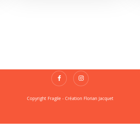
Fragile
REVUE DE CRÉATIONS
contact@fragile-revue.fr
facebook
instagram
Copyright Fragile - Création
Florian Jacquet