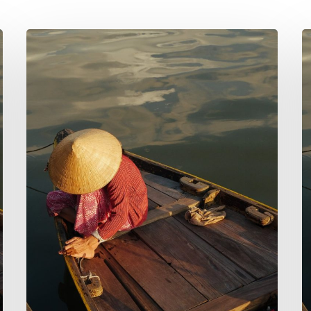
Hang
H
(2/3)
(1