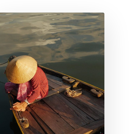
ang
/3)