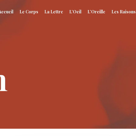
Accueil
Le Corps
La Lettre
L’Oeil
L’Oreille
Les Raisons
m