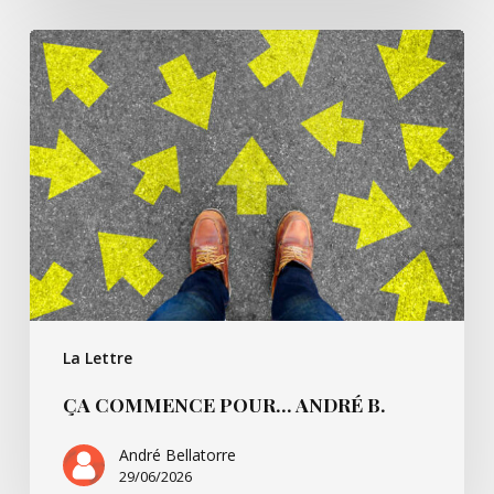
Ça
commence
pour…
André
B.
La Lettre
ÇA COMMENCE POUR… ANDRÉ B.
André Bellatorre
29/06/2026