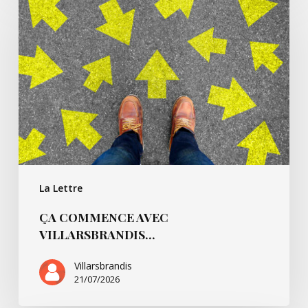
commence
avec
Villarsbrandis…
La Lettre
ÇA COMMENCE AVEC
VILLARSBRANDIS…
Villarsbrandis
21/07/2026