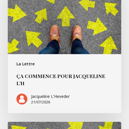
Jacqueline
L’h
La Lettre
ÇA COMMENCE POUR JACQUELINE
L’H
Jacqueline L'Heveder
21/07/2026
Ça