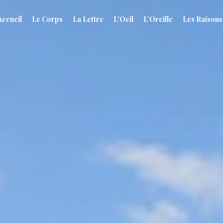
Accueil
Le Corps
La Lettre
L’Oeil
L’Oreille
Les Raisons