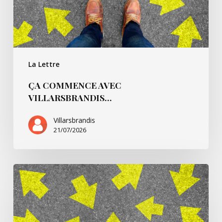
La Lettre
ÇA COMMENCE AVEC
VILLARSBRANDIS…
Villarsbrandis
21/07/2026
Ça
commence
pour…
André
B.