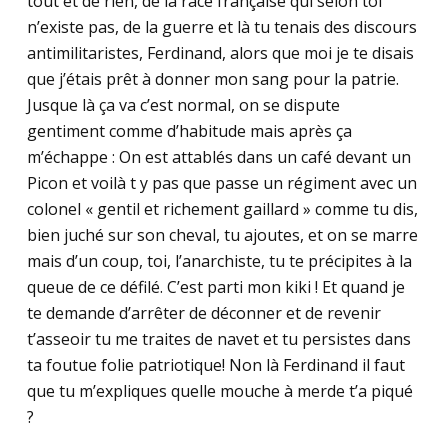
tout et de rien, de la race française qui selon toi
n’existe pas, de la guerre et là tu tenais des discours
antimilitaristes, Ferdinand, alors que moi je te disais
que j’étais prêt à donner mon sang pour la patrie.
Jusque là ça va c’est normal, on se dispute
gentiment comme d’habitude mais après ça
m’échappe : On est attablés dans un café devant un
Picon et voilà t y pas que passe un régiment avec un
colonel « gentil et richement gaillard » comme tu dis,
bien juché sur son cheval, tu ajoutes, et on se marre
mais d’un coup, toi, l’anarchiste, tu te précipites à la
queue de ce défilé. C’est parti mon kiki ! Et quand je
te demande d’arrêter de déconner et de revenir
t’asseoir tu me traites de navet et tu persistes dans
ta foutue folie patriotique! Non là Ferdinand il faut
que tu m’expliques quelle mouche à merde t’a piqué
?