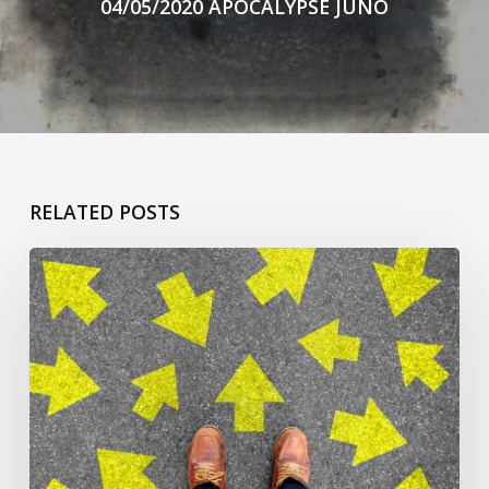
04/05/2020 APOCALYPSE JUNO
RELATED POSTS
ça
commence
pour
Jacqueline
L’h