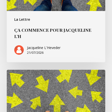
La Lettre
ÇA COMMENCE POUR JACQUELINE
L’H
Jacqueline L'Heveder
21/07/2026
Ça
commence
avec
Villarsbrandis…