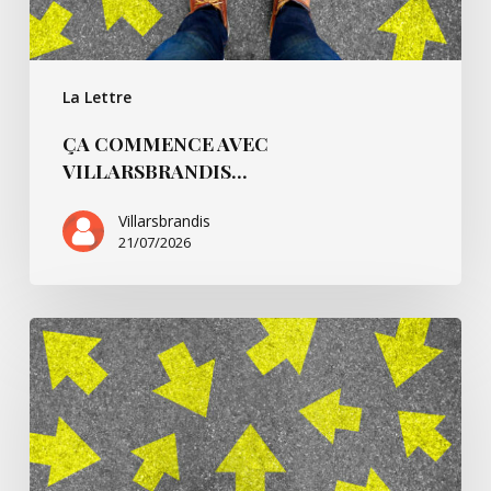
La Lettre
ÇA COMMENCE AVEC
VILLARSBRANDIS…
Villarsbrandis
21/07/2026
Ça
commence
pour…
André
B.