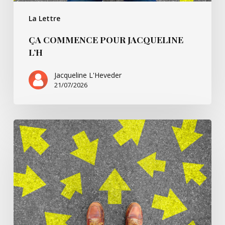
La Lettre
ÇA COMMENCE POUR JACQUELINE
L’H
Jacqueline L'Heveder
21/07/2026
Ça
commence
avec
Villarsbrandis…