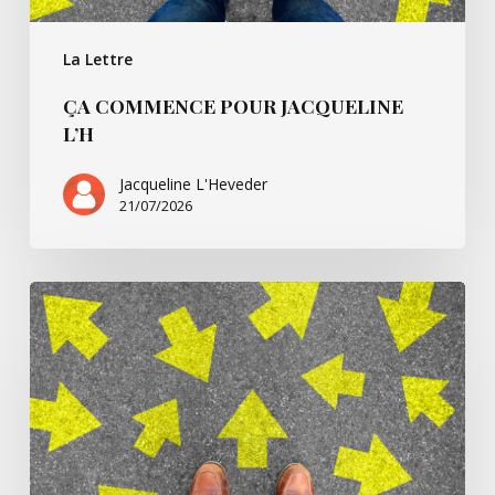
La Lettre
ÇA COMMENCE POUR JACQUELINE
L’H
Jacqueline L'Heveder
21/07/2026
Ça
commence
avec
Villarsbrandis…