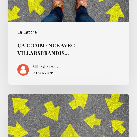
La Lettre
ÇA COMMENCE AVEC
VILLARSBRANDIS…
Villarsbrandis
21/07/2026
Ça
commence
pour…
André
B.