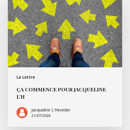
commence
pour
Jacqueline
L’h
La Lettre
ÇA COMMENCE POUR JACQUELINE
L’H
Jacqueline L'Heveder
21/07/2026