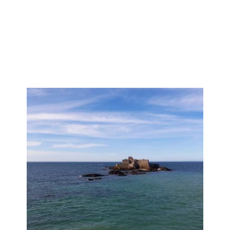
.
.
.
.