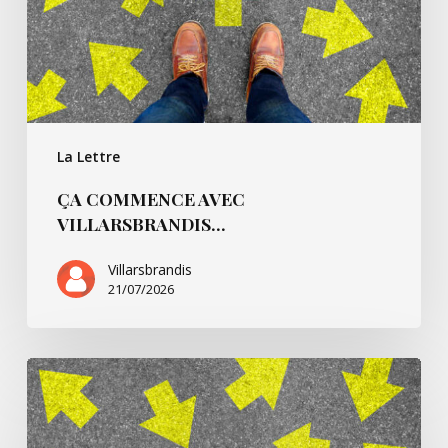
La Lettre
ÇA COMMENCE AVEC
VILLARSBRANDIS…
Villarsbrandis
21/07/2026
Ça
commence
pour…
André