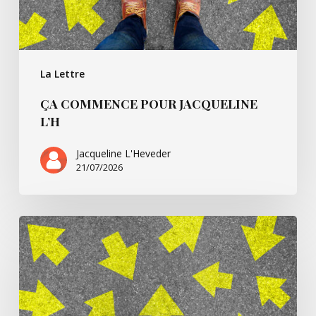
La Lettre
ÇA COMMENCE POUR JACQUELINE
L’H
Jacqueline L'Heveder
21/07/2026
Ça
commence
avec
Villarsbrandis…