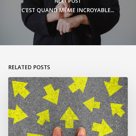
NEXT POST
C’EST QUAND MÊME INCROYABLE...
RELATED POSTS
ça
commence
pour
Jacqueline
L’h