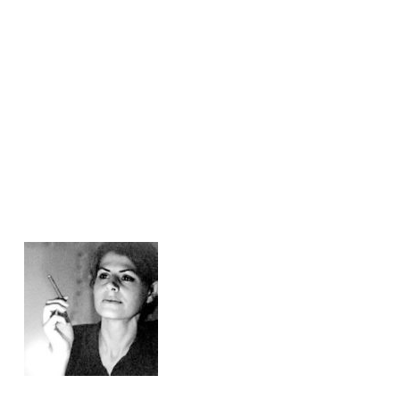
.
…
.
.