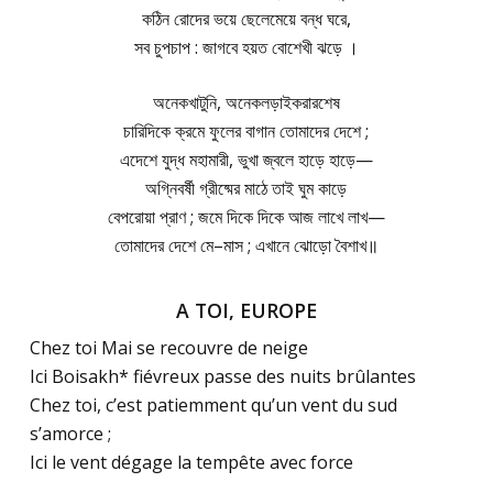
কঠিন রোদের ভয়ে ছেলেমেয়ে বন্ধ ঘরে,
সব চুপচাপ : জাগবে হয়ত বোশেখী ঝড়ে ।
অনেকখাটুনি, অনেকলড়াইকরারশেষ
চারিদিকে ক্রমে ফুলের বাগান তোমাদের দেশে ;
এদেশে যুদ্ধ মহামারী, ভুখা জ্বলে হাড়ে হাড়ে—
অগ্নিবর্ষী গ্রীষ্মের মাঠে তাই ঘুম কাড়ে
বেপরোয়া প্রাণ ; জমে দিকে দিকে আজ লাখে লাখ—
তোমাদের দেশে মে–মাস ; এখানে ঝোড়ো বৈশাখ॥
A TOI, EUROPE
Chez toi Mai se recouvre de neige
Ici Boisakh* fiévreux passe des nuits brûlantes
Chez toi, c’est patiemment qu’un vent du sud
s’amorce ;
Ici le vent dégage la tempête avec force