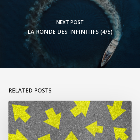
NEXT POST
LA RONDE DES INFINITIFS (4/5)
RELATED POSTS
ça
commence
pour
Jacqueline
L’h