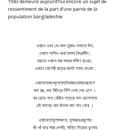
1943 demeure aujourd’hui encore un sujet de
ressentiment de la part d’une partie de la
population bangladeshie.
ওখানে এখন মে–মাস তুষার–গলানো দিন,
এখানে অগ্নি–ঝরা বৈশাখ নিদ্রাহীন ;
হয়তো ওখানে শুরু মন্থর দক্ষিণ হাওয়া ;
এখানে বোশেখী ঝড়ের ঝাপ্টা পশ্চাৎ ধাওয়া ;
এখানেসেখানেফুলফোটেআজতোমাদেরদেশে
কত রঙ, কত বিচিত্র নিশি দেখা দেয় এসে ।
ঘর ছেড়ে পথে বেরিয়ে পড়েছে কত ছেলেমেয়ে
এই বসন্তে কত উৎসব কত গান গেয়ে ।
এখানেতোফুলশুকনো, ধূসররঙেরধুলোয়
খাঁ–খাঁ করে সারা দেশটা, শান্তি গিয়েছে চুলোয়