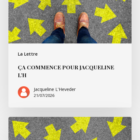
La Lettre
ÇA COMMENCE POUR JACQUELINE
L’H
Jacqueline L'Heveder
21/07/2026
Ça
commence
avec