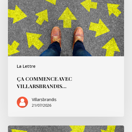
Villarsbrandis…
La Lettre
ÇA COMMENCE AVEC
VILLARSBRANDIS…
Villarsbrandis
21/07/2026
Ça