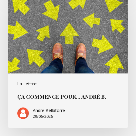
commence
pour…
André
B.
La Lettre
ÇA COMMENCE POUR… ANDRÉ B.
André Bellatorre
29/06/2026