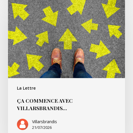
Ça
commence
avec
Villarsbrandis…
La Lettre
ÇA COMMENCE AVEC
VILLARSBRANDIS…
Villarsbrandis
21/07/2026