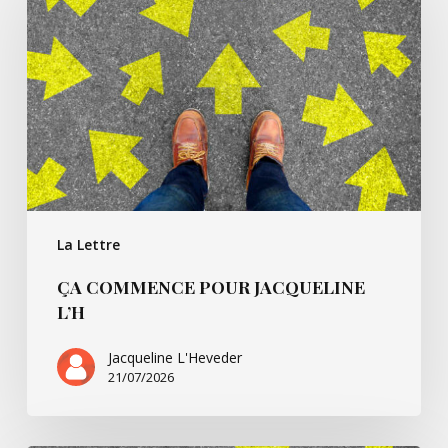
pour
Jacqueline
L’h
La Lettre
ÇA COMMENCE POUR JACQUELINE
L’H
Jacqueline L'Heveder
21/07/2026