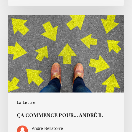
Ça
commence
pour…
André
B.
La Lettre
ÇA COMMENCE POUR… ANDRÉ B.
André Bellatorre