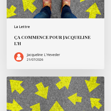
La Lettre
ÇA COMMENCE POUR JACQUELINE
L’H
Jacqueline L'Heveder
21/07/2026
Ça
commence
avec
Villarsbrandis…