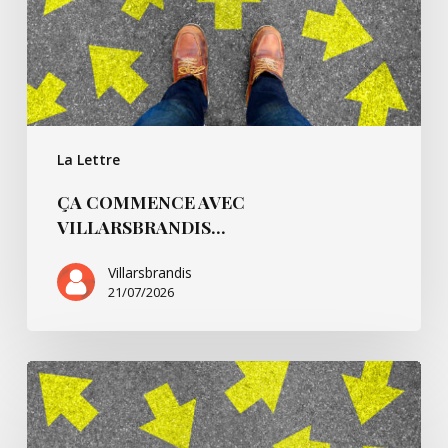
La Lettre
ÇA COMMENCE AVEC
VILLARSBRANDIS…
Villarsbrandis
21/07/2026
Ça
commence
pour…