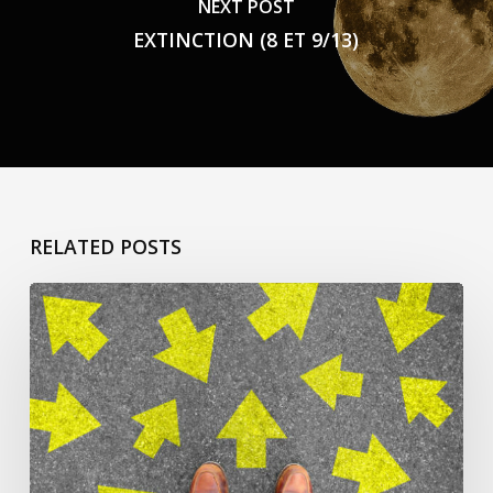
NEXT POST
EXTINCTION (8 ET 9/13)
RELATED POSTS
ça
commence
pour
Jacqueline
L’h