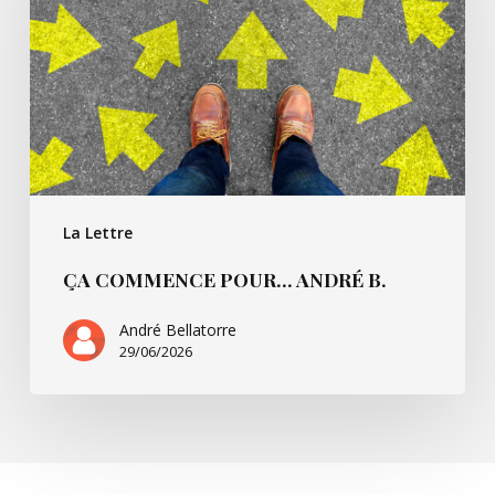
André
B.
La Lettre
ÇA COMMENCE POUR… ANDRÉ B.
André Bellatorre
29/06/2026