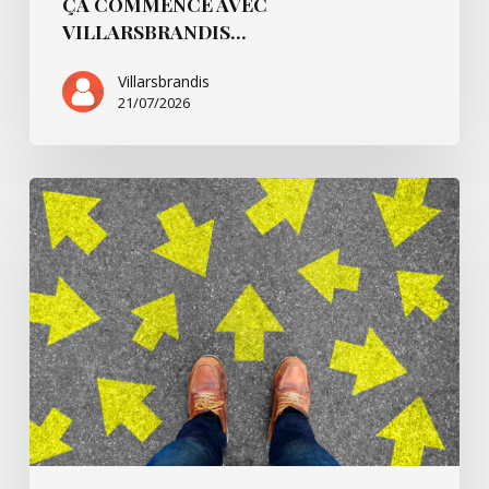
ÇA COMMENCE AVEC
VILLARSBRANDIS…
Villarsbrandis
21/07/2026
Ça
commence
pour…
André
B.