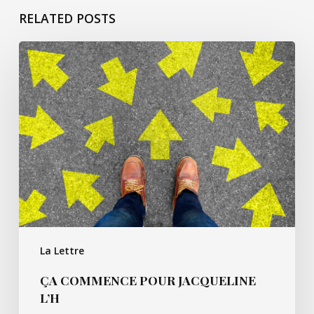
RELATED POSTS
ça
commence
pour
Jacqueline
L’h
La Lettre
ÇA COMMENCE POUR JACQUELINE
L’H