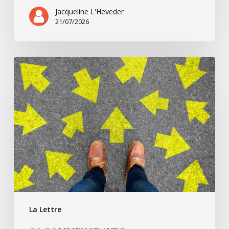
Jacqueline L'Heveder
21/07/2026
Ça
commence
avec
Villarsbrandis…
La Lettre