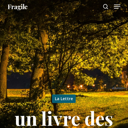
Menu
Skip
Fragile
to
search
main
content
La Lettre
un livre des