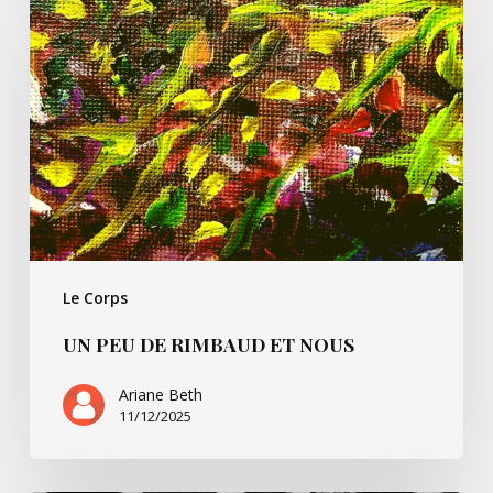
peu
de
Rimbaud
et
nous
Le Corps
UN PEU DE RIMBAUD ET NOUS
Ariane Beth
11/12/2025