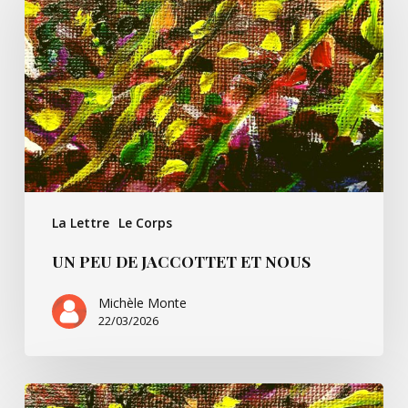
de
Jaccottet
et
nous
La Lettre
Le Corps
UN PEU DE JACCOTTET ET NOUS
Michèle Monte
22/03/2026
Un