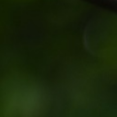
Hit enter to search or ESC to close