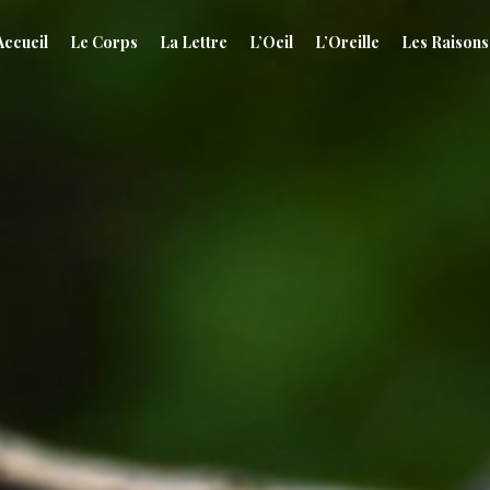
Accueil
Le Corps
La Lettre
L’Oeil
L’Oreille
Les Raisons