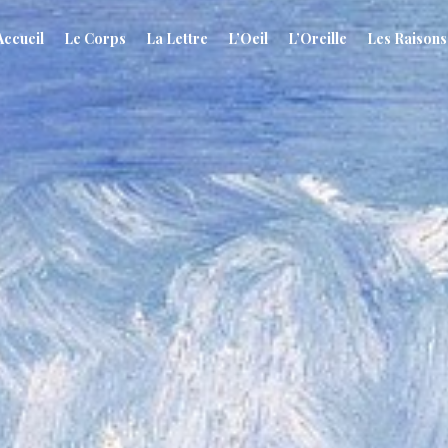
Accueil
Le Corps
La Lettre
L’Oeil
L’Oreille
Les Raisons