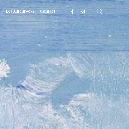
search
facebook
instagram
Les Auteur-e-s
Contact