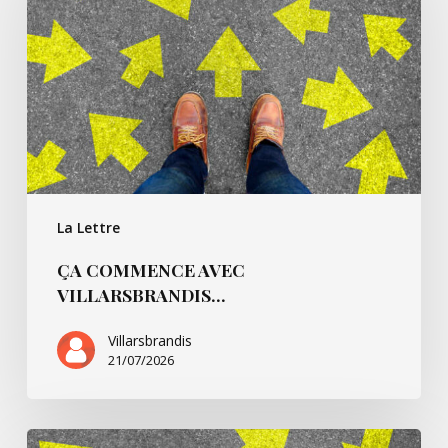
Villarsbrandis…
La Lettre
ÇA COMMENCE AVEC
VILLARSBRANDIS…
Villarsbrandis
21/07/2026
Ça