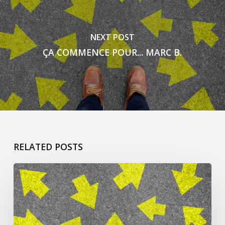
NEXT POST
ÇA COMMENCE POUR... MARC B.
RELATED POSTS
ça
commence
pour
Jacqueline
L’h