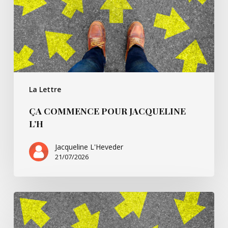
La Lettre
ÇA COMMENCE POUR JACQUELINE
L’H
Jacqueline L'Heveder
21/07/2026
Ça
commence
avec