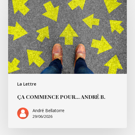
commence
pour…
André
B.
La Lettre
ÇA COMMENCE POUR… ANDRÉ B.
André Bellatorre
29/06/2026