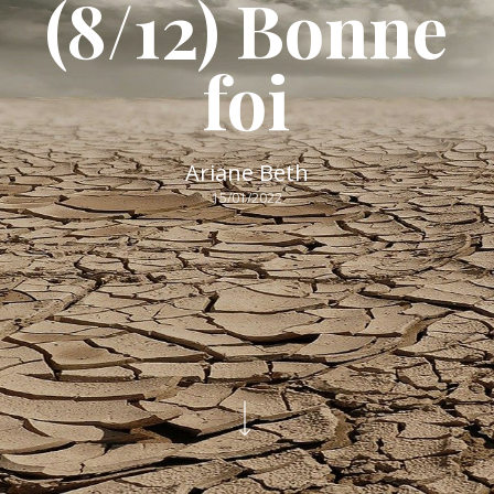
(8/12) Bonne
foi
Ariane Beth
15/01/2022