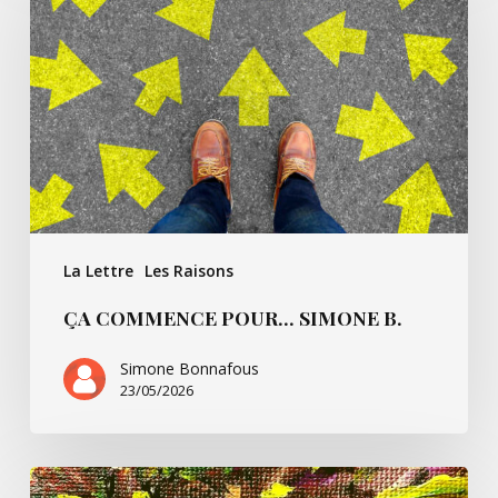
pour…
Simone
B.
La Lettre
Les Raisons
ÇA COMMENCE POUR… SIMONE B.
Simone Bonnafous
23/05/2026
Un