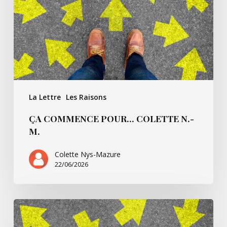
N.-
M.
La Lettre
Les Raisons
ÇA COMMENCE POUR… COLETTE N.-
M.
Colette Nys-Mazure
22/06/2026
Ça
commence