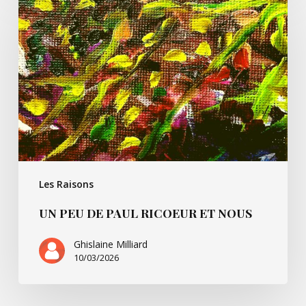
peu
de
Paul
Ricoeur
et
nous
Les Raisons
UN PEU DE PAUL RICOEUR ET NOUS
Ghislaine Milliard
10/03/2026