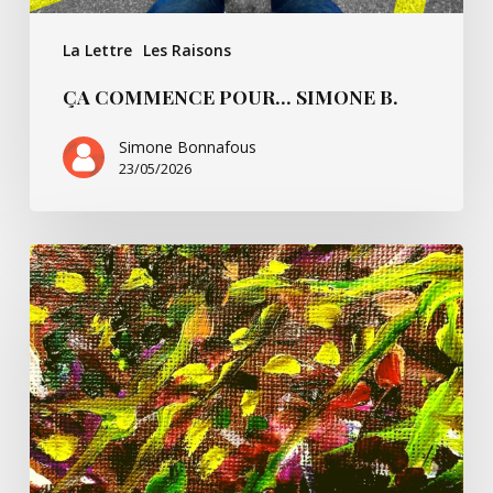
La Lettre
Les Raisons
ÇA COMMENCE POUR… SIMONE B.
Simone Bonnafous
23/05/2026
Un
peu
de
Paul
Ricoeur
et
nous