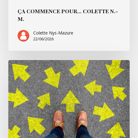
ÇA COMMENCE POUR… COLETTE N.-
M.
Colette Nys-Mazure
22/06/2026
Ça
commence
pour…
Simone
B.