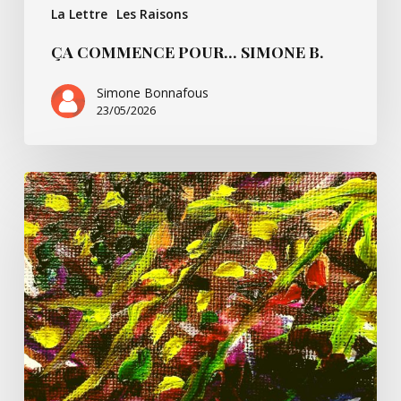
La Lettre
Les Raisons
ÇA COMMENCE POUR… SIMONE B.
Simone Bonnafous
23/05/2026
Un
peu
de
Paul
Ricoeur
et
nous