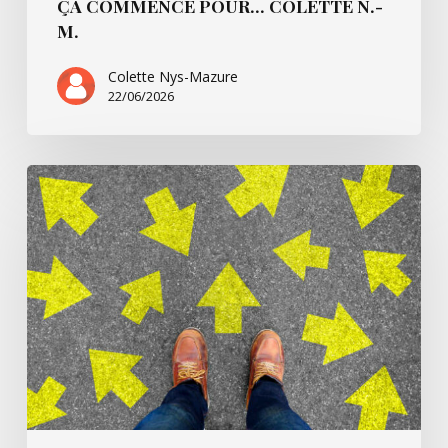
ÇA COMMENCE POUR… COLETTE N.-
M.
Colette Nys-Mazure
22/06/2026
Ça
commence
pour…
Simone
B.