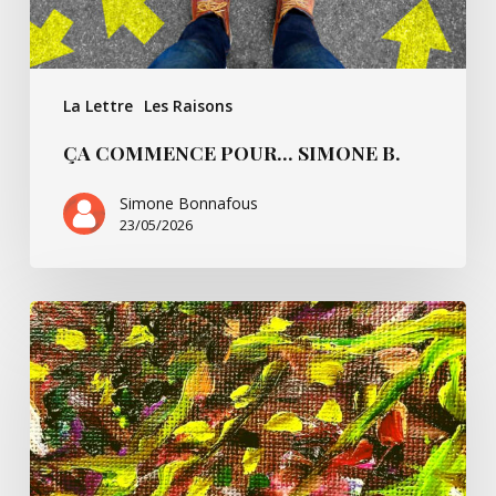
La Lettre
Les Raisons
ÇA COMMENCE POUR… SIMONE B.
Simone Bonnafous
23/05/2026
Un
peu
de
Paul
Ricoeur
et
nous