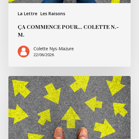
La Lettre
Les Raisons
ÇA COMMENCE POUR… COLETTE N.-
M.
Colette Nys-Mazure
22/06/2026
Ça
commence
pour…
Simone
B.