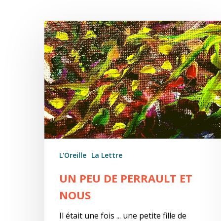
Un
Hit enter to search or ESC to close
peu
de
Perrault
et
nous
L'Oreille
La Lettre
UN PEU DE PERRAULT ET
NOUS
Il était une fois ... une petite fille de