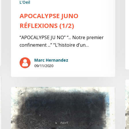
L'Oeil
APOCALYPSE JUNO
RÉFLEXIONS (1/2)
“APOCALYPSE JU NO” “... Notre premier
confinement ...” “L’histoire d’un…
Marc Hernandez
09/11/2020
0
29-
A
31/03/2020
j
Apocaplypse
juNo