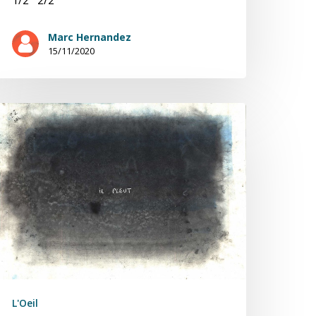
Marc Hernandez
15/11/2020
pocalypse
uNo
éflexions
/2)
L'Oeil