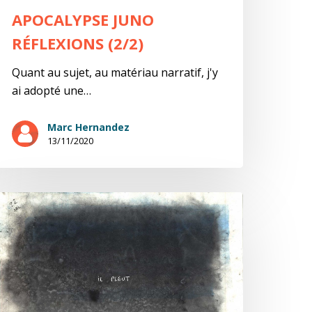
APOCALYPSE JUNO
RÉFLEXIONS (2/2)
Quant au sujet, au matériau narratif, j'y
ai adopté une…
Marc Hernandez
13/11/2020
4/04/2020
pocalypse
uNo