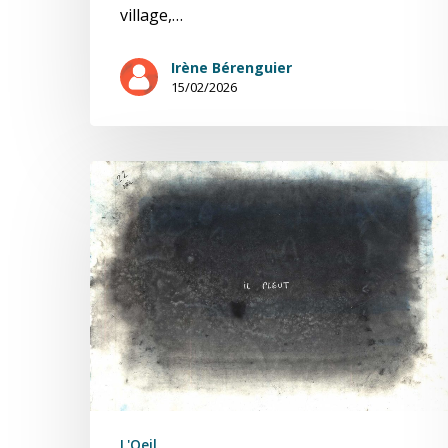
village,…
Irène Bérenguier
15/02/2026
07/04/2020
Apocalypse
juNo
L'Oeil