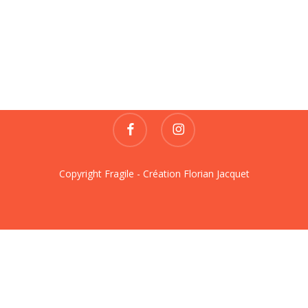
Fragile
REVUE DE CRÉATIONS
contact@fragile-revue.fr
facebook
instagram
Copyright Fragile - Création
Florian Jacquet