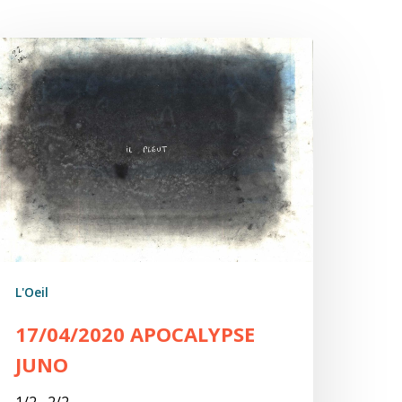
7/04/2020
pocalypse
uNo
L'Oeil
17/04/2020 APOCALYPSE
JUNO
1/2 2/2