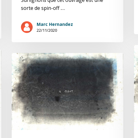
sorte de spin-off .…
Marc Hernandez
22/11/2020
A
Apocalypse
j
juNo
R
Réflexions
(2
(1/2)