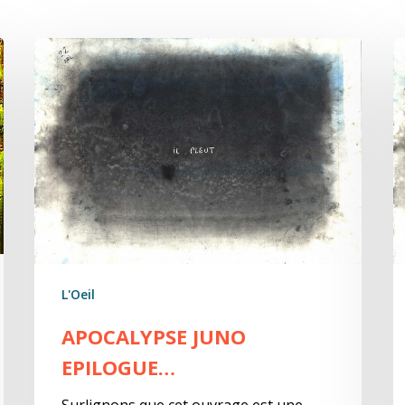
Apocalypse
1
juNo
A
Epilogue…
j
L'Oeil
APOCALYPSE JUNO
EPILOGUE…
Surlignons que cet ouvrage est une