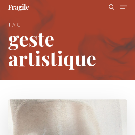
Menu
Skip
Fragile
to
search
main
TAG
content
geste
artistique
Sédiment
4/4