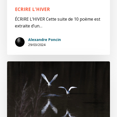
ECRIRE L’HIVER
ÉCRIRE L’HIVER Cette suite de 10 poème est
extraite d’un…
Alexandre Poncin
29/03/2024
natures
ViVes
:
l’hiver
(11)