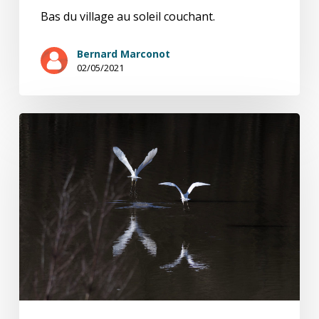
Bas du village au soleil couchant.
Bernard Marconot
02/05/2021
natures
ViVes
:
l’hiver
(3)