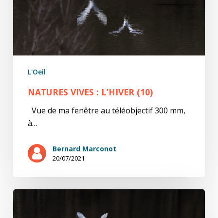
L'Oeil
NATURES VIVES : L’HIVER (10)
Vue de ma fenêtre au téléobjectif 300 mm,
à…
Bernard Marconot
20/07/2021
natures
ViVes