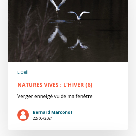
:
l’hiver
(6)
L'Oeil
NATURES VIVES : L’HIVER (6)
Verger enneigé vu de ma fenêtre
Bernard Marconot
22/05/2021