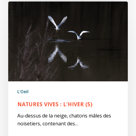
natures
ViVes
:
l’hiver
(5)
L'Oeil
NATURES VIVES : L’HIVER (5)
Au-dessus de la neige, chatons mâles des
noisetiers, contenant des…