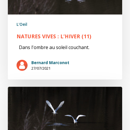
L'Oeil
NATURES VIVES : L’HIVER (11)
Dans l'ombre au soleil couchant.
Bernard Marconot
27/07/2021
natures
ViVes
:
l’hiver
(10)