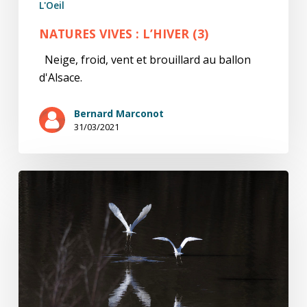
L'Oeil
NATURES VIVES : L’HIVER (3)
Neige, froid, vent et brouillard au ballon
d'Alsace.
Bernard Marconot
31/03/2021
natures
ViVes
:
l’hiver
(2)