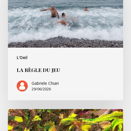
L'Oeil
LA RÈGLE DU JEU
Gabriele Chiari
29/06/2026
Un
peu
de