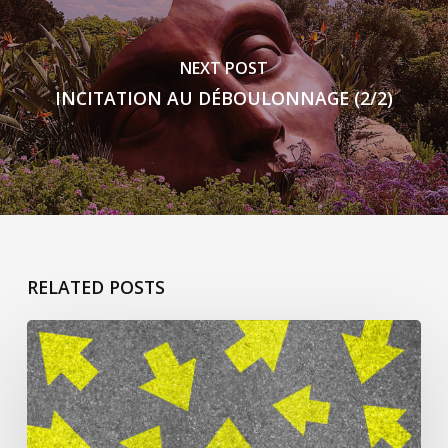
NEXT POST
INCITATION AU DÉBOULONNAGE (2/2)
RELATED POSTS
Pour
commencer
à
peindre…