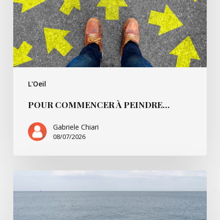
L'Oeil
POUR COMMENCER À PEINDRE…
Gabriele Chiari
08/07/2026
La
Règle
du
jeu