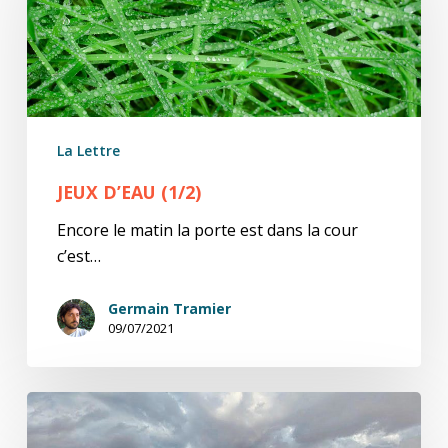
La Lettre
JEUX D’EAU (1/2)
Encore le matin la porte est dans la cour
c’est…
Germain Tramier
09/07/2021
De
quelques