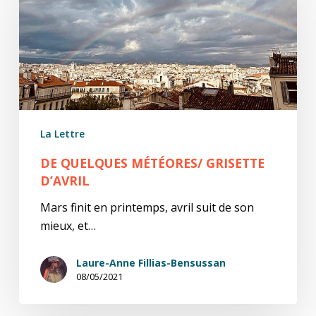
météores/
Grisette
d’avril
La Lettre
DE QUELQUES MÉTÉORES/ GRISETTE
D’AVRIL
Mars finit en printemps, avril suit de son
mieux, et…
Laure-Anne Fillias-Bensussan
08/05/2021