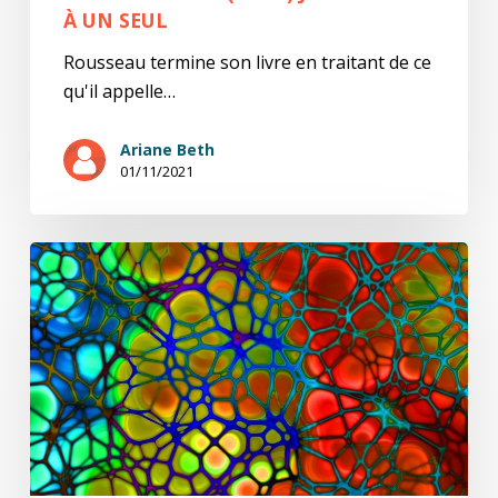
À UN SEUL
Rousseau termine son livre en traitant de ce
qu'il appelle…
Ariane Beth
01/11/2021
Ce
petit
traité
(15/17)
Que
m’importe
?