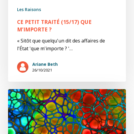
Les Raisons
CE PETIT TRAITÉ (15/17) QUE
M’IMPORTE ?
« Sitôt que quelqu'un dit des affaires de
l'État 'que m'importe ? '…
Ariane Beth
26/10/2021
Ce
petit
traité
(14/17)
Le
nom