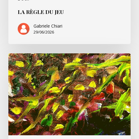
LA RÈGLE DU JEU
Gabriele Chiari
29/06/2026
Un
peu
de
Pessoa
et
nous