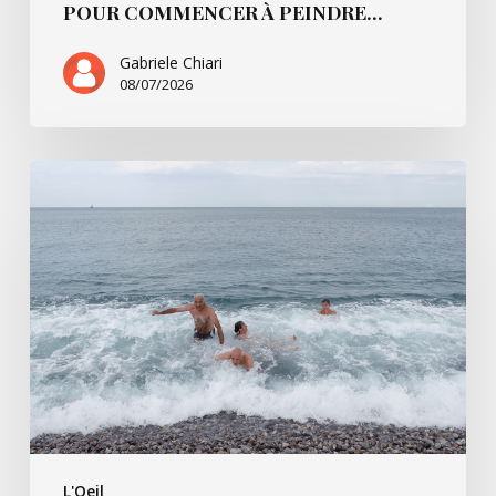
POUR COMMENCER À PEINDRE…
Gabriele Chiari
08/07/2026
La
Règle
du
jeu
L'Oeil