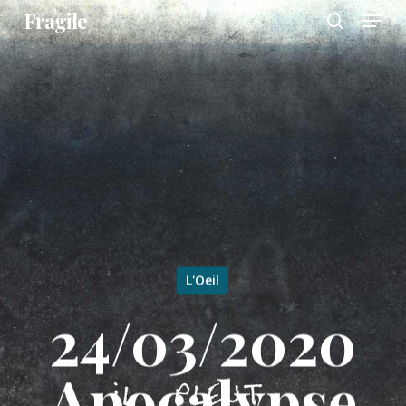
Menu
Skip
Fragile
to
search
main
content
L'Oeil
24/03/2020
Apocalypse