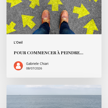
L'Oeil
POUR COMMENCER À PEINDRE…
Gabriele Chiari
08/07/2026
La
Règle
du
jeu