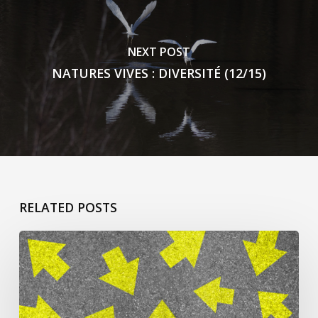
NEXT POST
NATURES VIVES : DIVERSITÉ (12/15)
RELATED POSTS
Pour
commencer
à
peindre…