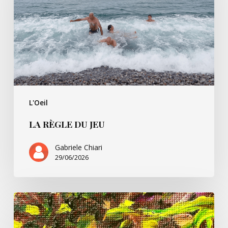
L'Oeil
LA RÈGLE DU JEU
Gabriele Chiari
29/06/2026
Un
peu
de