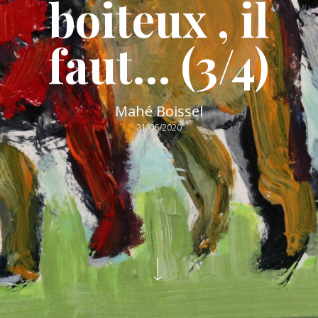
boiteux , il
faut… (3/4)
Mahé Boissel
21/06/2020