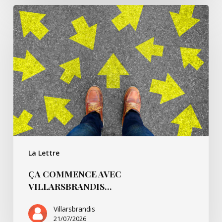
Ça
commence
avec
Villarsbrandis…
La Lettre
ÇA COMMENCE AVEC
VILLARSBRANDIS…
Villarsbrandis
21/07/2026