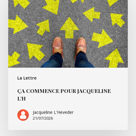
pour
Jacqueline
L’h
La Lettre
ÇA COMMENCE POUR JACQUELINE
L’H
Jacqueline L'Heveder
21/07/2026