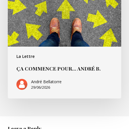
B.
La Lettre
ÇA COMMENCE POUR… ANDRÉ B.
André Bellatorre
29/06/2026
Leave a Reply