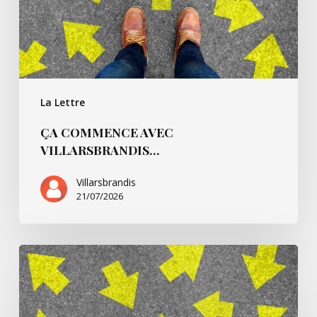
La Lettre
ÇA COMMENCE AVEC
VILLARSBRANDIS…
Villarsbrandis
21/07/2026
Ça
commence
pour…
André