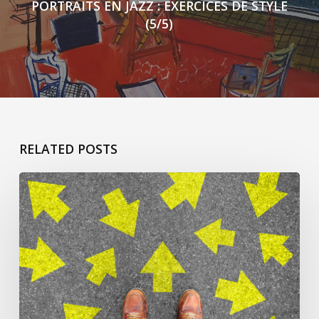
PORTRAITS EN JAZZ : EXERCICES DE STYLE
(5/5)
RELATED POSTS
ça
commence
pour
Jacqueline
L’h