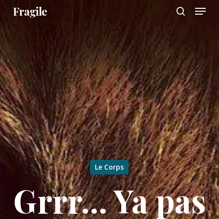
Menu
Skip
Fragile
to
search
main
content
Le Corps
Grrr… Ya pas