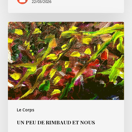
22/03/2026
Un
peu
de
Rimbaud
et
nous
Le Corps
UN PEU DE RIMBAUD ET NOUS