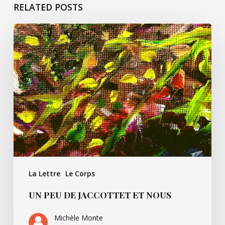
RELATED POSTS
Un
peu
de
Jaccottet
et
nous
La Lettre
Le Corps
UN PEU DE JACCOTTET ET NOUS
Michèle Monte