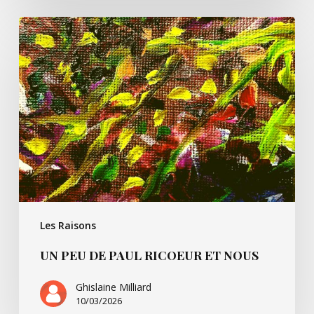
Un
peu
de
Paul
Ricoeur
et
nous
Les Raisons
UN PEU DE PAUL RICOEUR ET NOUS
Ghislaine Milliard
10/03/2026