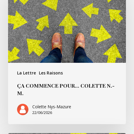
pour…
Colette
N.-
M.
La Lettre
Les Raisons
ÇA COMMENCE POUR… COLETTE N.-
M.
Colette Nys-Mazure
22/06/2026