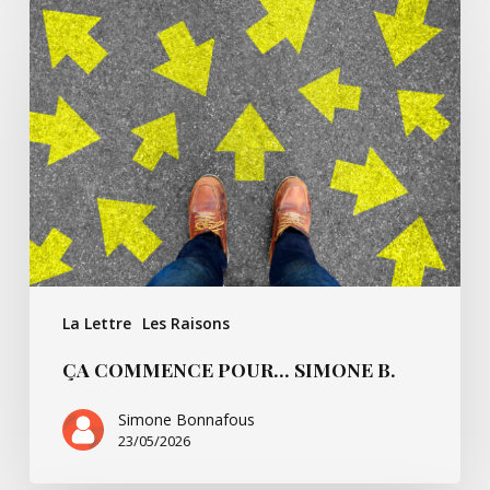
Ça
commence
pour…
Simone
B.
La Lettre
Les Raisons
ÇA COMMENCE POUR… SIMONE B.
Simone Bonnafous
23/05/2026