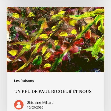
Un
peu
de
Paul
Ricoeur
et
nous
Les Raisons
UN PEU DE PAUL RICOEUR ET NOUS
Ghislaine Milliard
10/03/2026