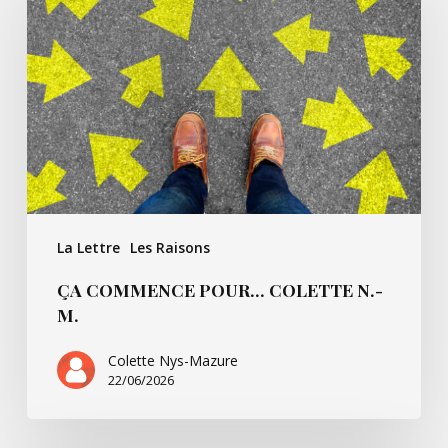
pour…
Colette
N.-
M.
La Lettre
Les Raisons
ÇA COMMENCE POUR… COLETTE N.-
M.
Colette Nys-Mazure
22/06/2026