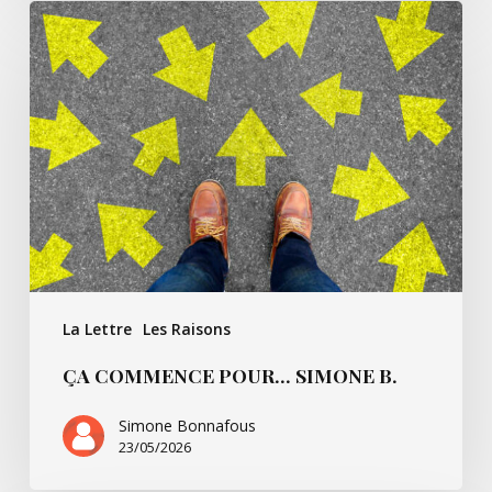
Ça
commence
pour…
Simone
B.
La Lettre
Les Raisons
ÇA COMMENCE POUR… SIMONE B.
Simone Bonnafous
23/05/2026