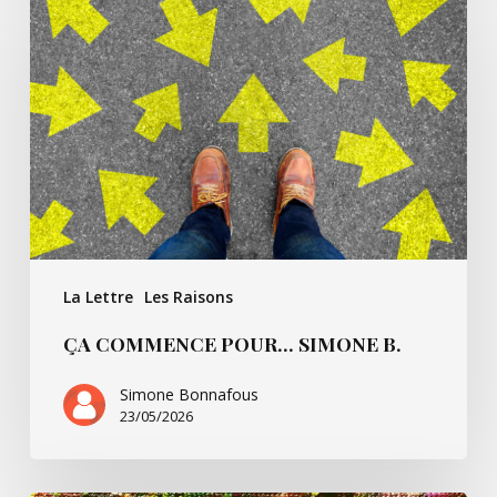
commence
pour…
Simone
B.
La Lettre
Les Raisons
ÇA COMMENCE POUR… SIMONE B.
Simone Bonnafous
23/05/2026