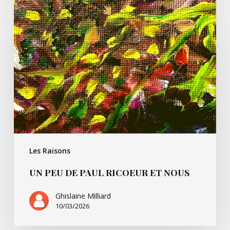
Un
peu
de
Paul
Ricoeur
et
nous
Les Raisons
UN PEU DE PAUL RICOEUR ET NOUS
Ghislaine Milliard
10/03/2026