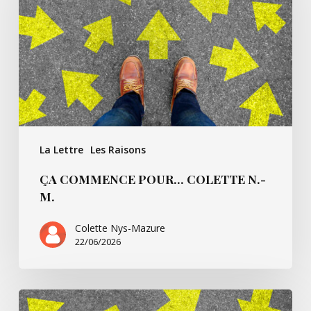
Colette
N.-
M.
La Lettre
Les Raisons
ÇA COMMENCE POUR… COLETTE N.-
M.
Colette Nys-Mazure
22/06/2026
Ça