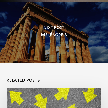
NEXT POST
MÉLÉAGRE 3
RELATED POSTS
Ça
commence
pour…