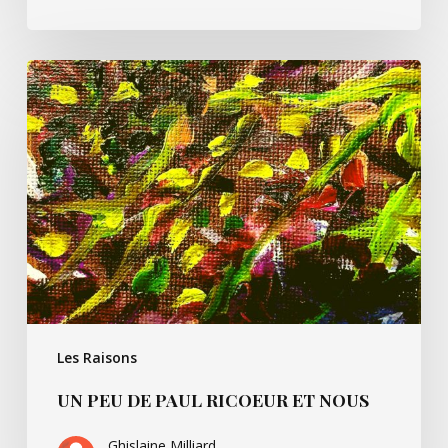
Un
peu
de
Paul
Ricoeur
et
nous
Les Raisons
UN PEU DE PAUL RICOEUR ET NOUS
Ghislaine Milliard