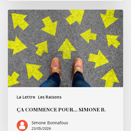
Ça
commence
pour…
Simone
B.
La Lettre
Les Raisons
ÇA COMMENCE POUR… SIMONE B.
Simone Bonnafous
23/05/2026