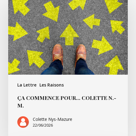
commence
pour…
Colette
N.-
M.
La Lettre
Les Raisons
ÇA COMMENCE POUR… COLETTE N.-
M.
Colette Nys-Mazure
22/06/2026