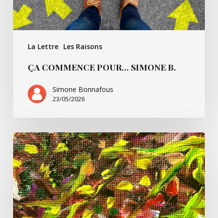
La Lettre
Les Raisons
ÇA COMMENCE POUR… SIMONE B.
Simone Bonnafous
23/05/2026
Un
peu
de
Paul
Ricoeur
et
nous