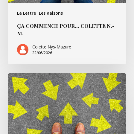
La Lettre
Les Raisons
ÇA COMMENCE POUR… COLETTE N.-
M.
Colette Nys-Mazure
22/06/2026
Ça
commence
pour…
Simone
B.