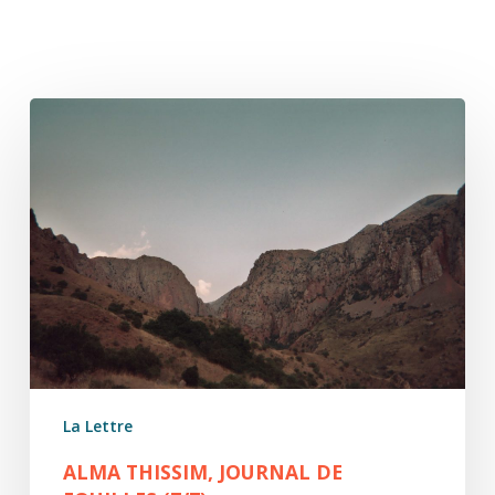
Alma
Thissim,
Journal
de
fouilles
(7/7)
La Lettre
ALMA THISSIM, JOURNAL DE