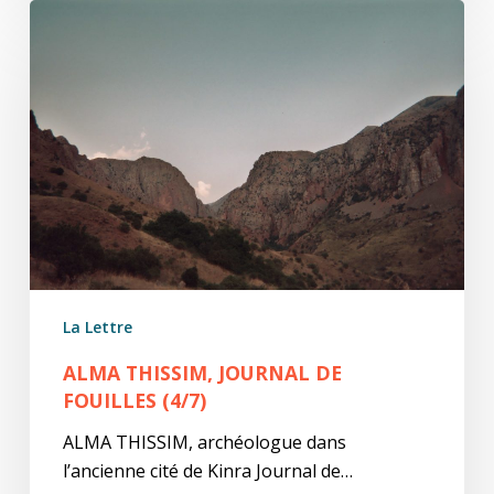
Alma
Thissim,
Journal
de
fouilles
(4/7)
La Lettre
ALMA THISSIM, JOURNAL DE
FOUILLES (4/7)
ALMA THISSIM, archéologue dans
l’ancienne cité de Kinra Journal de…