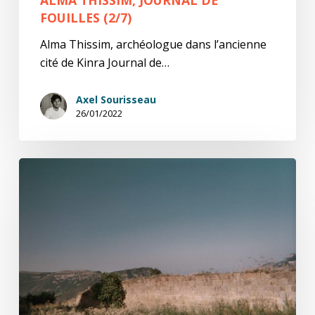
FOUILLES (2/7)
Alma Thissim, archéologue dans l’ancienne
cité de Kinra Journal de…
Axel Sourisseau
26/01/2022
Alma
Thissim,
Journal
de
fouilles
(1/7)