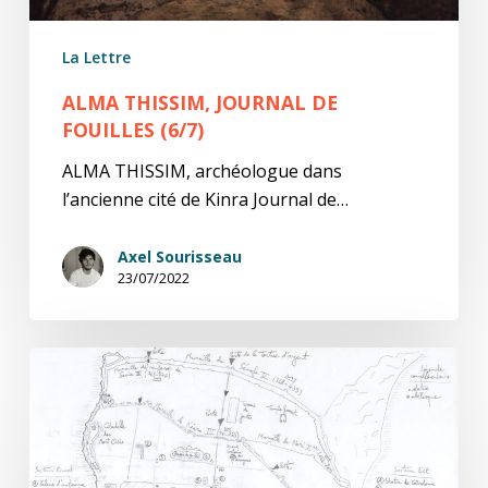
La Lettre
ALMA THISSIM, JOURNAL DE
FOUILLES (6/7)
ALMA THISSIM, archéologue dans
l’ancienne cité de Kinra Journal de…
Axel Sourisseau
23/07/2022
Alma
Thissim,
Journal
de
fouilles