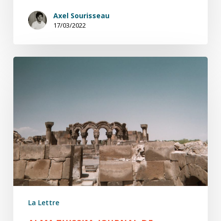
Axel Sourisseau
17/03/2022
Alma
Thissim,
Journal
de
fouilles
(3/7)
La Lettre