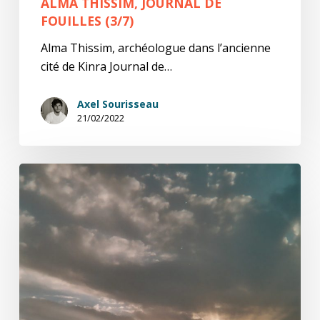
ALMA THISSIM, JOURNAL DE
FOUILLES (3/7)
Alma Thissim, archéologue dans l’ancienne
cité de Kinra Journal de…
Axel Sourisseau
21/02/2022
Alma
Thissim,
Journal
de
fouilles
(2/7)