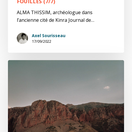
FOUILLES (7/7)
ALMA THISSIM, archéologue dans
l’ancienne cité de Kinra Journal de…
Axel Sourisseau
17/09/2022
Alma
Thissim,
Journal
de
fouilles
(6/7)