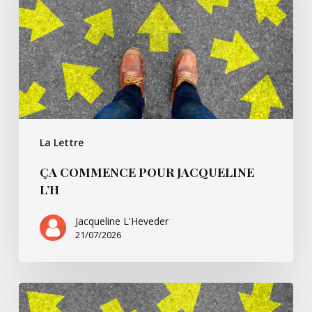
L’h
La Lettre
ÇA COMMENCE POUR JACQUELINE
L’H
Jacqueline L'Heveder
21/07/2026
Ça
commence