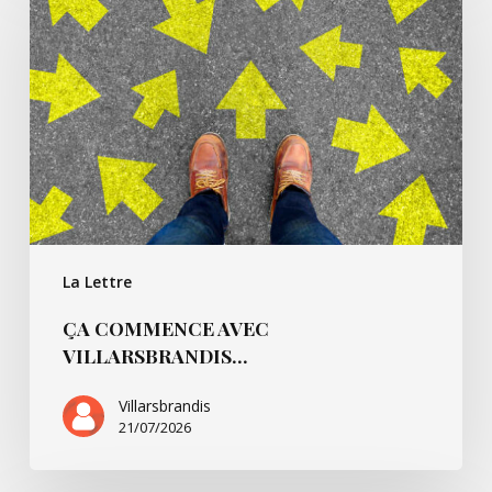
avec
Villarsbrandis…
La Lettre
ÇA COMMENCE AVEC
VILLARSBRANDIS…
Villarsbrandis
21/07/2026