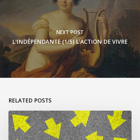
NEXT POST
L'INDÉPENDANTE (1/5) L'ACTION DE VIVRE
RELATED POSTS
ça
commence
pour
Jacqueline