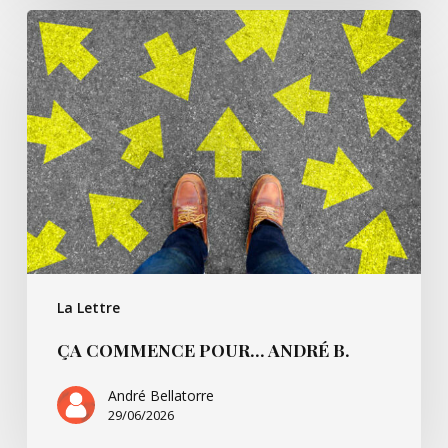
Ça
commence
pour…
André
B.
La Lettre
ÇA COMMENCE POUR… ANDRÉ B.
André Bellatorre
29/06/2026