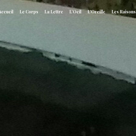
Accueil
Le Corps
La Lettre
L’Oeil
L’Oreille
Les Raisons