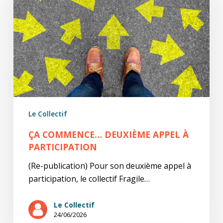
appel
à
participation
Le Collectif
ÇA COMMENCE… DEUXIÈME APPEL À
PARTICIPATION
(Re-publication) Pour son deuxième appel à
participation, le collectif Fragile…
Le Collectif
24/06/2026