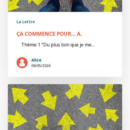
La Lettre
ÇA COMMENCE POUR… A.
Thème 1 "Du plus loin que je me…
Alice
09/05/2026
ÇA
COMMENCE…
Deuxième
appel
à
participation