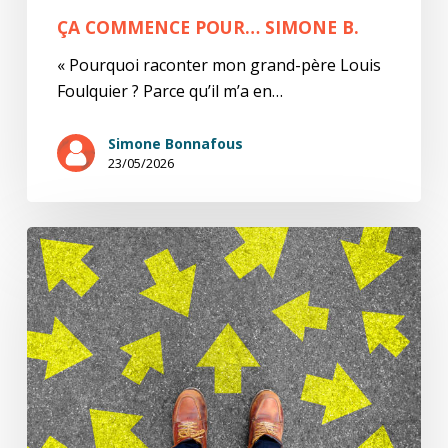
ÇA COMMENCE POUR… SIMONE B.
« Pourquoi raconter mon grand-père Louis
Foulquier ? Parce qu’il m’a en…
Simone Bonnafous
23/05/2026
Ça
commence
pour…
A.