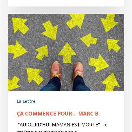
Ça
commence
pour…
Marc
B.
La Lettre
ÇA COMMENCE POUR… MARC B.
"AUJOURD’HUI MAMAN EST MORTE" Je