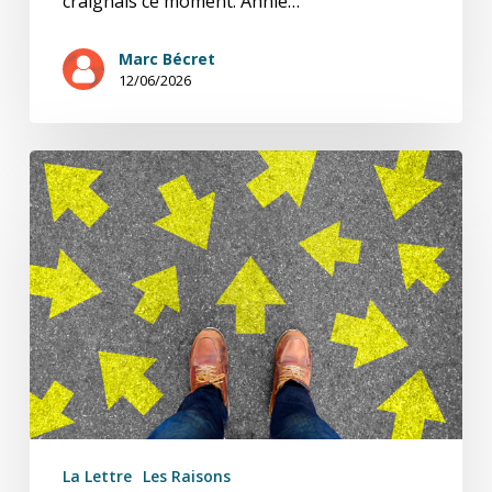
craignais ce moment. Annie…
Marc Bécret
12/06/2026
Ça
commence
pour…
Simone
B.
La Lettre
Les Raisons