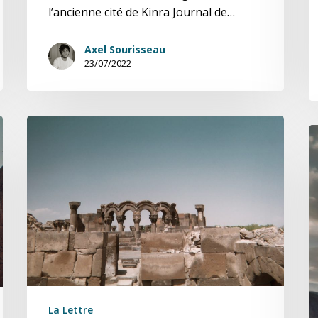
l’ancienne cité de Kinra Journal de…
Axel Sourisseau
23/07/2022
Alma
A
Thissim,
T
Journal
J
de
d
fouilles
fo
(3/7)
(2
La Lettre