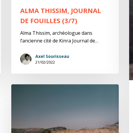
ALMA THISSIM, JOURNAL
DE FOUILLES (3/7)
Alma Thissim, archéologue dans
l’ancienne cité de Kinra Journal de…
Axel Sourisseau
21/02/2022
Alma
Thissim,
Journal
de
fouilles
(1/7)