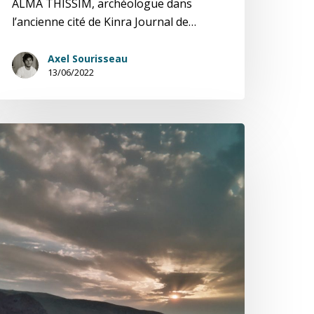
ALMA THISSIM, archéologue dans
l’ancienne cité de Kinra Journal de…
Axel Sourisseau
13/06/2022
lma
hissim,
ournal
e
uilles
/7)