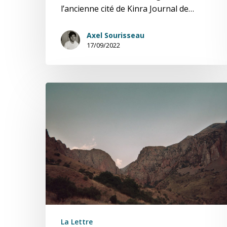
l’ancienne cité de Kinra Journal de…
Axel Sourisseau
17/09/2022
Alma
Thissim,
Journal
de
fouilles
(4/7)
La Lettre