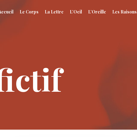
Accueil
Le Corps
La Lettre
L’Oeil
L’Oreille
Les Raisons
ictif