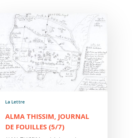
lma
hissim,
ournal
e
uilles
/7)
La Lettre
ALMA THISSIM, JOURNAL
DE FOUILLES (5/7)