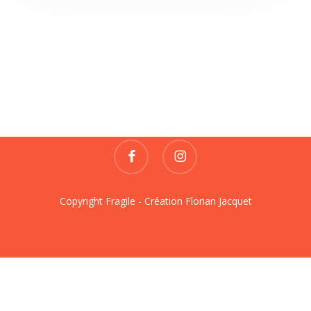
Fragile
REVUE DE CRÉATIONS
contact@fragile-revue.fr
facebook
instagram
Copyright Fragile - Création
Florian Jacquet