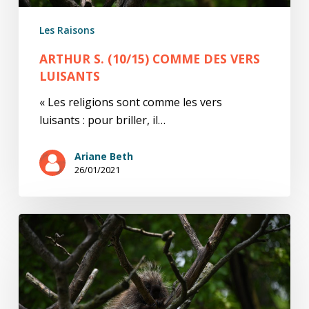
Les Raisons
ARTHUR S. (10/15) COMME DES VERS
LUISANTS
« Les religions sont comme les vers
luisants : pour briller, il…
Ariane Beth
26/01/2021
Arthur
S.
(9/15)
Le
chien