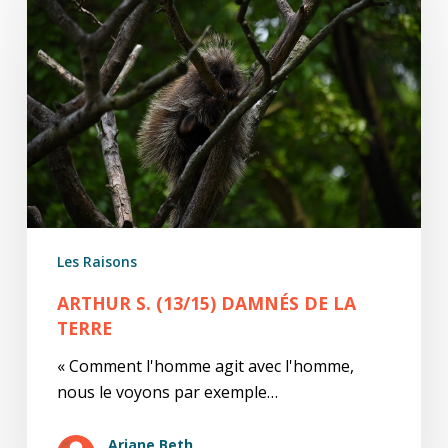
S.
(13/15)
Damnés
de
la
terre
Les Raisons
ARTHUR S. (13/15) DAMNÉS DE LA
TERRE
« Comment l'homme agit avec l'homme,
nous le voyons par exemple…
Ariane Beth