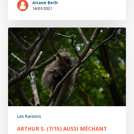
Ariane Beth
14/01/2021
Arthur
S.
(7/15)
Aussi
méchant
que
Bonaparte
Les Raisons
ARTHUR S. (7/15) AUSSI MÉCHANT