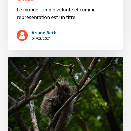
Le monde comme volonté et comme
représentation est un titre…
Ariane Beth
04/02/2021
Arthur
S.
(10/15)
Comme
des
vers
luisants