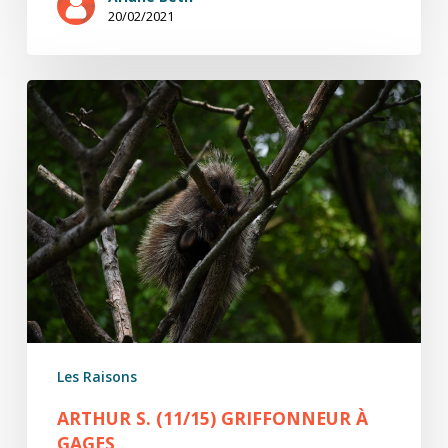
20/02/2021
Arthur
S.
(11/15)
Griffonneur
à
gages
Les Raisons
ARTHUR S. (11/15) GRIFFONNEUR À
GAGES