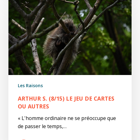
S.
(8/15)
Le
jeu
de
cartes
ou
autres
Les Raisons
ARTHUR S. (8/15) LE JEU DE CARTES
OU AUTRES
« L'homme ordinaire ne se préoccupe que
de passer le temps,…