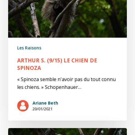
de
Spinoza
Les Raisons
ARTHUR S. (9/15) LE CHIEN DE
SPINOZA
« Spinoza semble n'avoir pas du tout connu
les chiens. » Schopenhauer…
Ariane Beth
20/01/2021
Arthur