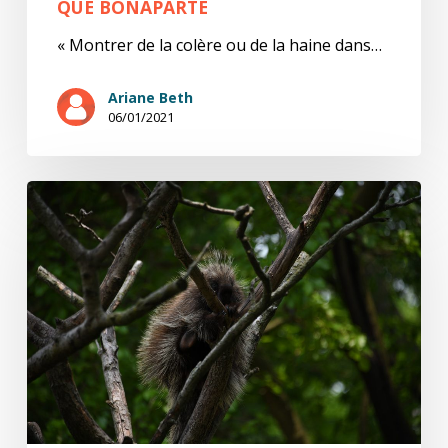
QUE BONAPARTE
« Montrer de la colère ou de la haine dans…
Ariane Beth
06/01/2021
Arthur
S.
(6/15)
T’ar
ta
gueule
…