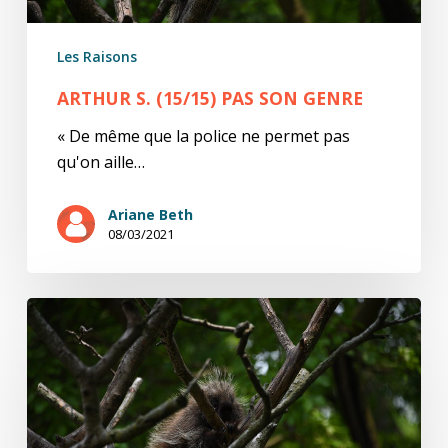
Les Raisons
ARTHUR S. (15/15) PAS SON GENRE
« De même que la police ne permet pas
qu'on aille…
Ariane Beth
08/03/2021
Arthur
S.
(14/15)
Faites
votre
bonheur