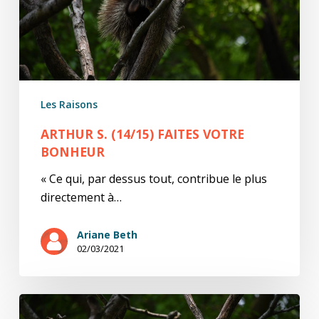
Les Raisons
ARTHUR S. (14/15) FAITES VOTRE
BONHEUR
« Ce qui, par dessus tout, contribue le plus
directement à…
Ariane Beth
02/03/2021
Arthur