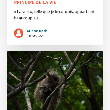
PRINCIPE DE LA VIE
« La vertu, telle que je le conçois, appartient
beaucoup au…
Ariane Beth
04/10/2022
Arthur
S.
(15/15)
Pas
son
genre