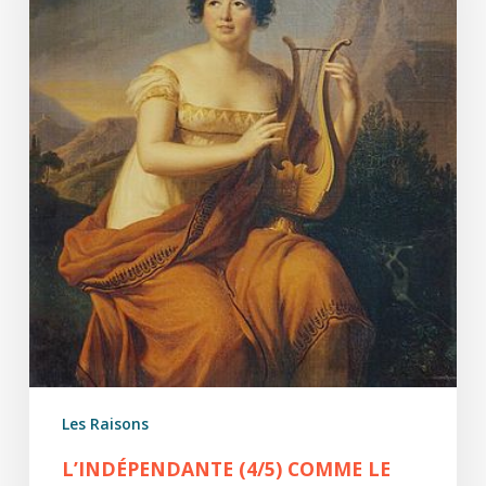
de
la
vie
Les Raisons
L’INDÉPENDANTE (4/5) COMME LE