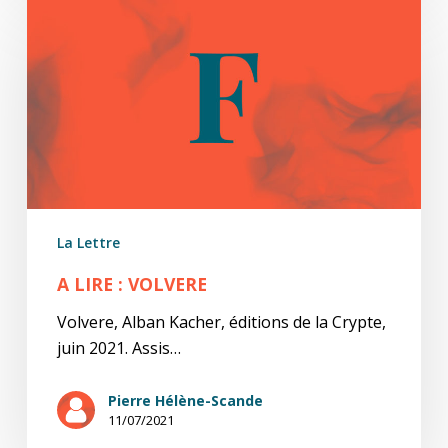
lire
:
volvere
La Lettre
A LIRE : VOLVERE
Volvere, Alban Kacher, éditions de la Crypte,
juin 2021. Assis…
Pierre Hélène-Scande
11/07/2021