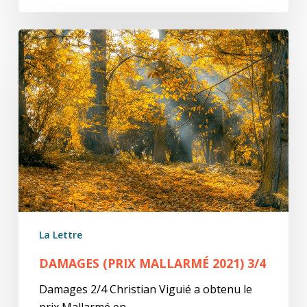
Damages
(prix
Mallarmé
2021)
3/4
La Lettre
DAMAGES (PRIX MALLARMÉ 2021) 3/4
Damages 2/4 Christian Viguié a obtenu le
prix Mallarmé en…