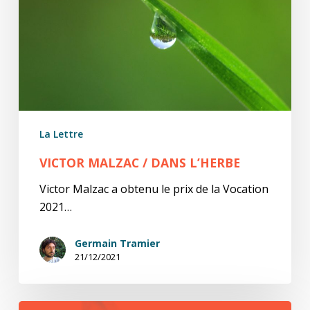
La Lettre
VICTOR MALZAC / DANS L’HERBE
Victor Malzac a obtenu le prix de la Vocation
2021…
Germain Tramier
21/12/2021
A