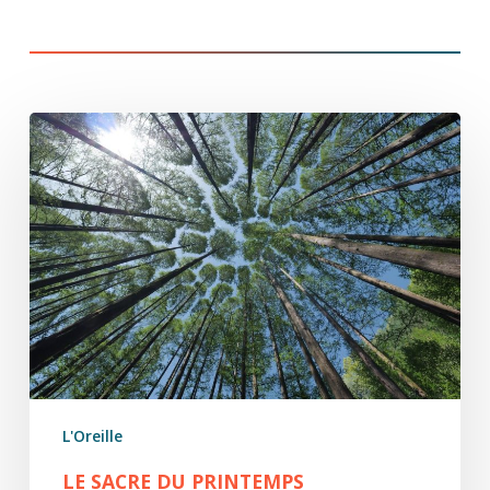
Le
Sacre
du
printemps
L'Oreille
LE SACRE DU PRINTEMPS