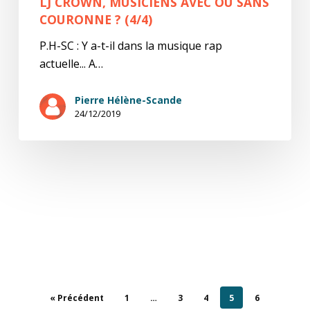
LJ CROWN, MUSICIENS AVEC OU SANS
COURONNE ? (4/4)
P.H-SC : Y a-t-il dans la musique rap
actuelle... A…
Pierre Hélène-Scande
24/12/2019
« Précédent
1
…
3
4
5
6