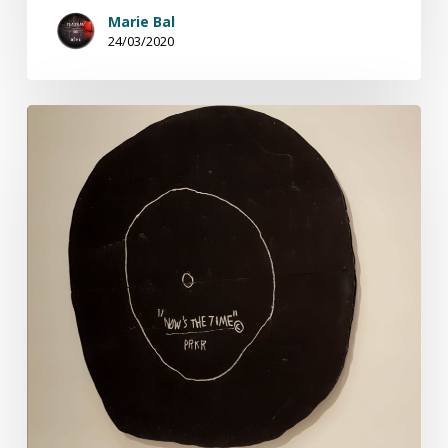
Marie Bal
24/03/2020
Saisons
de
chroniques
sur
le
jazz
(9/12)