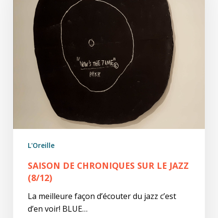
sur
le
jazz
(8/12)
L'Oreille
SAISON DE CHRONIQUES SUR LE JAZZ
(8/12)
La meilleure façon d’écouter du jazz c’est
d’en voir! BLUE…