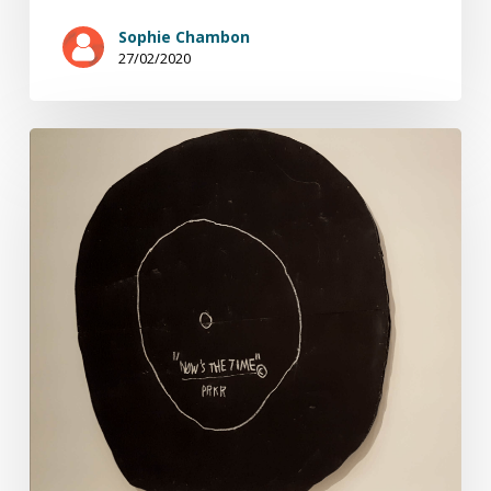
Sophie Chambon
27/02/2020
Saisons
de
chroniques
sur
le
jazz
(7/12)