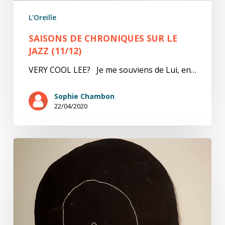
L'Oreille
SAISONS DE CHRONIQUES SUR LE
JAZZ (11/12)
VERY COOL LEE? Je me souviens de Lui, en…
Sophie Chambon
22/04/2020
Saison
de
chroniques
sur
le
jazz
(10/12)