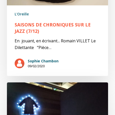
L'Oreille
SAISONS DE CHRONIQUES SUR LE
JAZZ (7/12)
En jouant, en écrivant... Romain VILLET Le
Dilettante “Pièce…
Sophie Chambon
09/02/2020
Boltanski,
la
Réapparition
(3/3)