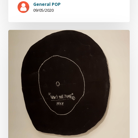
General POP
09/05/2020
Saisons
de
chroniques
sur
le
jazz
(11/12)