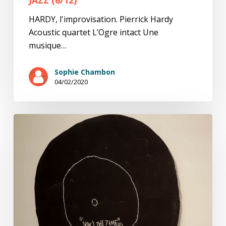
HARDY, l'improvisation. Pierrick Hardy
Acoustic quartet L’Ogre intact Une
musique…
Sophie Chambon
04/02/2020
Saisons
de
chroniques
sur
le
jazz
(5/12)