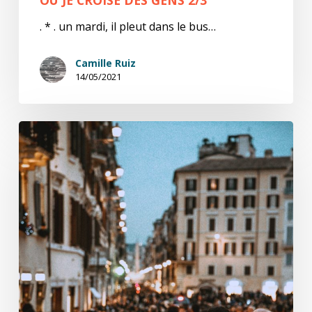
. * . un mardi, il pleut dans le bus…
Camille Ruiz
14/05/2021
où
je
croise
des
gens
1/3