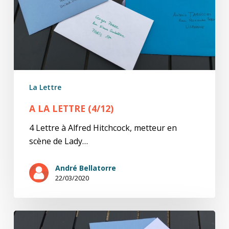
La Lettre
A LA LETTRE (4/12)
4 Lettre à Alfred Hitchcock, metteur en
scène de Lady…
André Bellatorre
22/03/2020
A