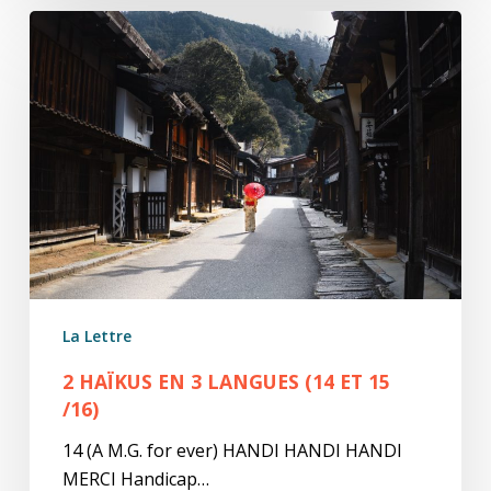
2
Haïkus
en
3
Langues
(14
et
15
/16)
La Lettre
2 HAÏKUS EN 3 LANGUES (14 ET 15
/16)
14 (A M.G. for ever) HANDI HANDI HANDI
MERCI Handicap…