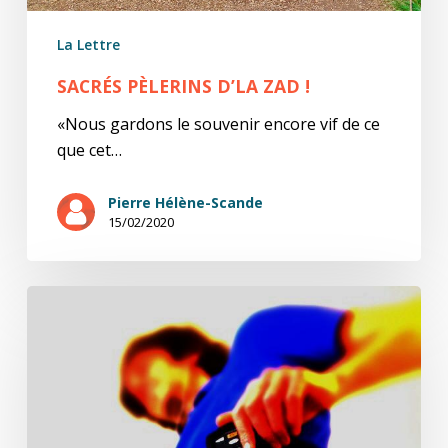
La Lettre
SACRÉS PÈLERINS D’LA ZAD !
«Nous gardons le souvenir encore vif de ce
que cet…
Pierre Hélène-Scande
15/02/2020
Tu
vois
ce
que
je
veux