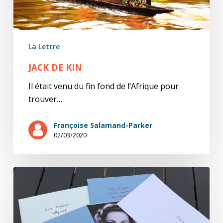
La Lettre
JACK DE KIN
Il était venu du fin fond de l’Afrique pour
trouver…
Françoise Salamand-Parker
02/03/2020
A
la
lettre
(2/12)