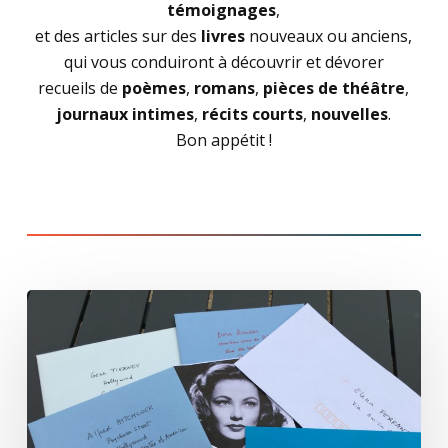
témoignages
,
et des articles sur des
livres
nouveaux ou anciens,
qui vous conduiront à découvrir et dévorer
recueils de
poèmes
,
romans
,
pièces de théâtre
,
journaux intimes
,
récits
courts
,
nouvelles
.
Bon appétit !
A
la
lettre
(4/12)