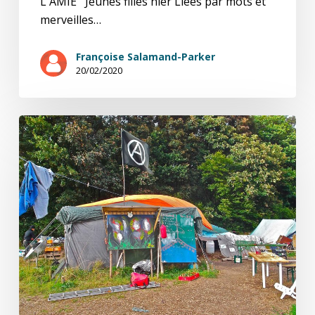
L'AMIE Jeunes filles hier Liées par mots et
merveilles…
Françoise Salamand-Parker
20/02/2020
Sacrés
Pèlerins
d’la
Zad
!