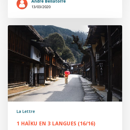
André Bellatorre
13/03/2020
1
Haïku
en
3
Langues
(16/16)
La Lettre
1 HAÏKU EN 3 LANGUES (16/16)