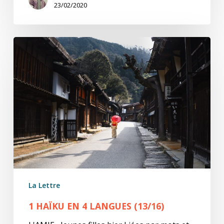
23/02/2020
1
Haïku
en
4
Langues
(13/16)
La Lettre
1 HAÏKU EN 4 LANGUES (13/16)