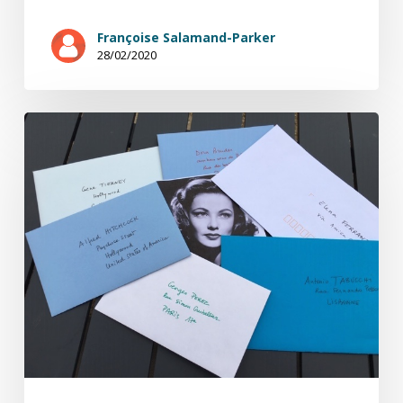
Françoise Salamand-Parker
28/02/2020
A
la
lettre
(1/12)